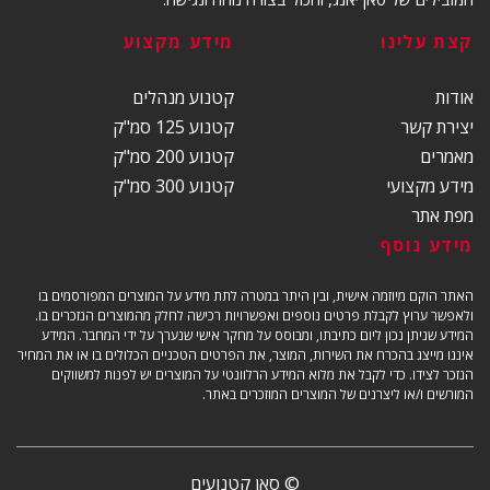
קצת עלינו
מידע מקצוע
אודות
קטנוע מנהלים
יצירת קשר
קטנוע 125 סמ"ק
מאמרים
קטנוע 200 סמ"ק
מידע מקצועי
קטנוע 300 סמ"ק
מפת אתר
מידע נוסף
האתר הוקם מיוזמה אישית, ובין היתר במטרה לתת מידע על המוצרים המפורסמים בו
ולאפשר ערוץ לקבלת פרטים נוספים ואפשרויות רכישה לחלק מהמוצרים הנזכרים בו.
המידע שניתן נכון ליום כתיבתו, ומבוסס על מחקר אישי שנערך על ידי המחבר. המידע
איננו מייצג בהכרח את השירות, המוצר, את הפרטים הטכניים הכלולים בו או את המחיר
הנזכר לצידו. כדי לקבל את מלוא המידע הרלוונטי על המוצרים יש לפנות למשווקים
המורשים ו/או ליצרנים של המוצרים המוזכרים באתר.
© סאן קטנועים