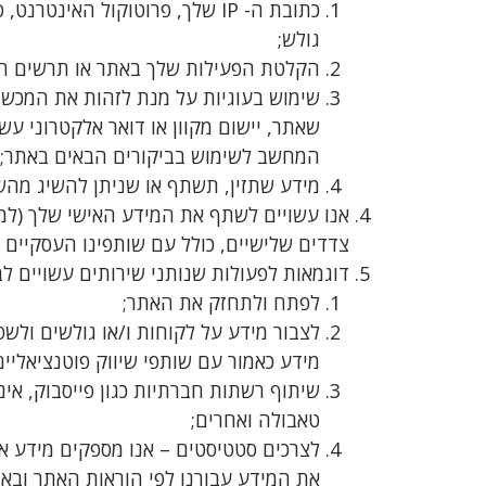
כתובת ה- IP שלך, פרוטוקול האי
גולש;
הקלטת הפעילות שלך באתר או תרשים ה
שימוש בעוגיות על מנת לזהות את המכשיר
שאתר, יישום מקוון או דואר אלקטרוני עש
המחשב לשימוש בביקורים הבאים באתר;
מידע שתזין, תשתף או שניתן להשיג מהש
אנו עשויים לשתף את המידע האישי שלך (למע
צדדים שלישיים, כולל עם שותפינו העסקיים ו
דוגמאות לפעולות שנותני שירותים עשויים ל
לפתח ולתחזק את האתר;
לצבור מידע על לקוחות ו/או גולשים ולש
מידע כאמור עם שותפי שיווק פוטנציאליים
שיתוף רשתות חברתיות כגון פייסבוק, אינ
טאבולה ואחרים;
לצרכים סטטיסטים – אנו מספקים מידע איש
את המידע עבורנו לפי הוראות האתר ובאו