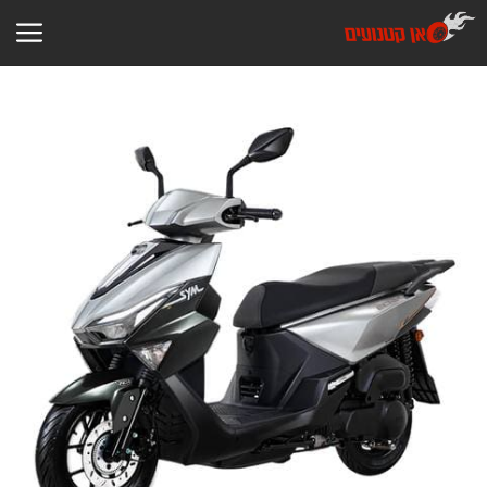
דלג
תוכן