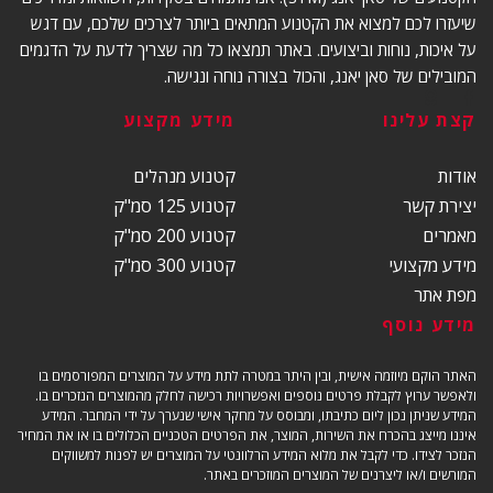
שיעזרו לכם למצוא את הקטנוע המתאים ביותר לצרכים שלכם, עם דגש
על איכות, נוחות וביצועים. באתר תמצאו כל מה שצריך לדעת על הדגמים
המובילים של סאן יאנג, והכול בצורה נוחה ונגישה.
קצת עלינו
מידע מקצוע
אודות
קטנוע מנהלים
יצירת קשר
קטנוע 125 סמ"ק
מאמרים
קטנוע 200 סמ"ק
מידע מקצועי
קטנוע 300 סמ"ק
מפת אתר
מידע נוסף
האתר הוקם מיוזמה אישית, ובין היתר במטרה לתת מידע על המוצרים המפורסמים בו
ולאפשר ערוץ לקבלת פרטים נוספים ואפשרויות רכישה לחלק מהמוצרים הנזכרים בו.
המידע שניתן נכון ליום כתיבתו, ומבוסס על מחקר אישי שנערך על ידי המחבר. המידע
איננו מייצג בהכרח את השירות, המוצר, את הפרטים הטכניים הכלולים בו או את המחיר
הנזכר לצידו. כדי לקבל את מלוא המידע הרלוונטי על המוצרים יש לפנות למשווקים
המורשים ו/או ליצרנים של המוצרים המוזכרים באתר.