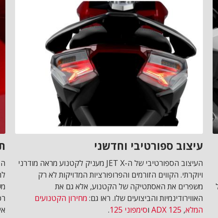
עיצוב ספורטיבי וחדשני
תמ
העיצוב הספורטיבי של ה-JET X מעניק לקטנוע מראה מודרני
ויוקרתי. הקווים הזורמים והפרופורציות המדויקות לא רק
לה
ל
משפרים את האסתטיקה של הקטנוע, אלא גם את
מש
האווירודינמיות והביצועים שלו. ראו גם:
מחירון הקטנועים
המלא
,
ADX 125
ו
סימפוני 125
.
אי