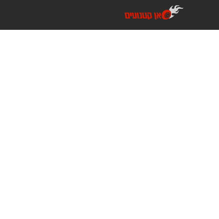
דלג
תוכן