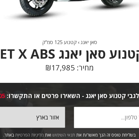
סאן יאנג
›
קטנוע 125 סמ"ק
נוע סאן יאנג JET X ABS
מחיר: ₪17,985
גבי קטנוע סאן יאנג - השאירו פרטים או התקשרו:
05
בשליחת טופס זה הנך מאשר/ת את
תנאי השימוש
ואת
מדיניות הפרטיות
באתר.