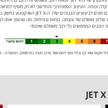
יכולות הרכיבה והתמרון של ה-JET X יוצאות דופן, ומאפשרות לרוכב
 קלה ונוחה. העיצוב הספורטיבי והחדשני לא רק מוסיף למרא
הקטנוע, אלא גם תורם לביצועים הגבוהים שלו. ה- X
יע שילוב מושלם של עוצמה, נוחות ובטיחות, מה שהופך אותו ל
ר רוכבים המחפשים כלי רכב משתלם ואיכותי.
קנות אוויר נקי (גילוי נתוני זיהום אוויר מרכב מנועי בפרסומת), התשס"ט – 2009.