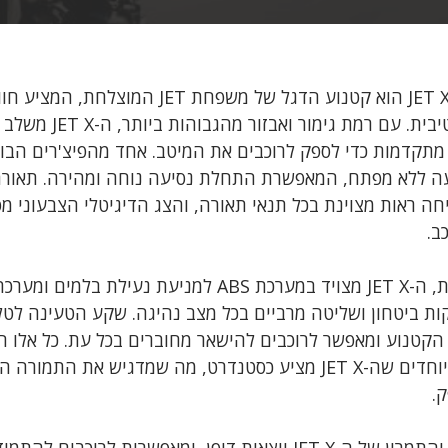
סאן יאנג JET X ABS הוא קטנוע הדגל של משפחת JET המוצ
איכותית וספורטיבית. עם רמת גי
 מתקדמות כדי לספק לרוכבים את המיטב. אחד מהפיצ'רים הבו
ה ראות מצוינת בכל תנאי תאורה, והצג הדיגיטלי הצבעוני מ
ב.
בגזרת הבטיחות, ה-JET X מצויד במערכת ABS למניעת נעילת
עניקות ביטחון ושליטה מרביים בכל מצב נהיגה. שקע הטעינה לטל
הקטנוע ומאפשר לרוכבים להישאר מחוברים בכל עת. כל אלו 
מהפיצ'רים המיוחדים שה-JET X מציע כסטנדרט, מה שמדגיש את הת
.