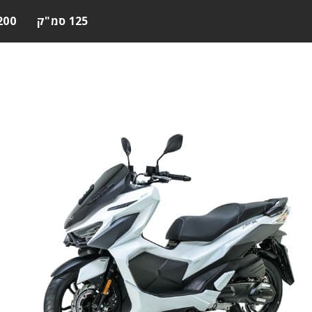
125 סמ"ק
200 סמ"