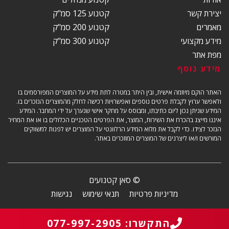
יצירת קשר
קטנוע 125 סמ"ק
מאמרים
קטנוע 200 סמ"ק
מידע מקצועי
קטנוע 300 סמ"ק
מפת אתר
מידע נוסף
האתר הוקם מיוזמה אישית, ובין היתר במטרה לתת מידע על המוצרים המפורסמים בו
ולאפשר ערוץ לקבלת פרטים נוספים ואפשרויות רכישה לחלק מהמוצרים הנזכרים בו.
המידע שניתן נכון ליום כתיבתו, ומבוסס על מחקר אישי שנערך על ידי המחבר. המידע
איננו מייצג בהכרח את השירות, המוצר, את הפרטים הטכניים הכלולים בו או את המחיר
הנזכר לצידו. כדי לקבל את מלוא המידע הרלוונטי על המוצרים יש לפנות למשווקים
המורשים ו/או ליצרנים של המוצרים המוזכרים באתר.
© סאן קטנועים
מדיניות פרטיות
תנאי שימוש
נגישות
התקשרו: 077-997-2905