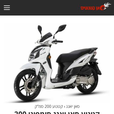
דלג
תוכן
סאן יאנג
›
קטנוע 200 סמ"ק
קטנוע סאן יאנג סימפוני 200