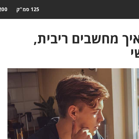
125 סמ"ק
200 סמ"
איך מחשבים ריבית,
י