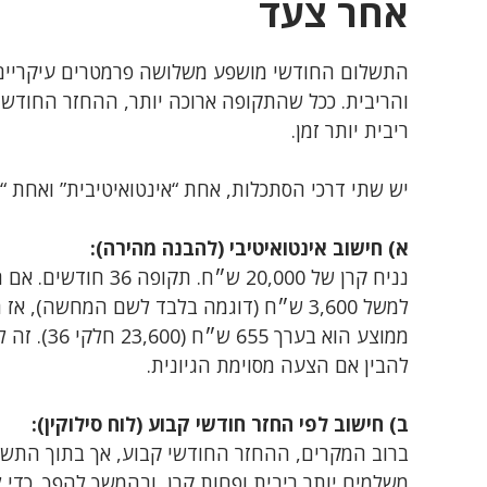
אחר צעד
התשלום החודשי מושפע משלושה פרמטרים עיקריים: 
והריבית. ככל שהתקופה ארוכה יותר, ההחזר החודשי 
ריבית יותר זמן.
יש שתי דרכי הסתכלות, אחת “אינטואיטיבית” ואחת “מ
א) חישוב אינטואיטיבי (להבנה מהירה):
נניח קרן של 20,000 
ממוצע הוא 
להבין אם הצעה מסוימת הגיונית.
ב) חישוב לפי החזר חודשי קבוע (לוח סילוקין):
ברוב המקרים, ההחזר החודשי קבוע, אך בתוך התשל
משלמים יותר ריבית ופחות קרן, ובהמשך להפך. כדי