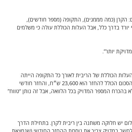
הקרן (כמה מממנים), התקופה (מספר חודשים),
יורד בדרך כלל, אבל העלות הכוללת עולה כי משלמים
דויקת יותר”.
ש״ח. תקופה 36 חודשים. אם העלות הכוללת של הריבית לאורך כל התקופה הייתה
למשל 3,600 ש״ח (דוגמה בלבד לשם המחשה), אז הסכום הכולל להחזר הוא 23,600 ש״ח, והחזר חודשי
בערך 655 ש״ח (23,600 חלקי 36). זה לא בהכרח המספר המדויק בכל הלוואה, אבל זה נותן “טווח”
ום יש חלוקה משתנה בין ריבית לקרן. בתחילת הדרך
 לחשב במדויק צריך את נוסחת ההחזר החודשי (שנמצאת