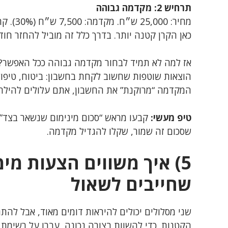
תרחיש 2: מקדמה גבוהה
מחיר: 25,000 ש״ח. מקדמה: 7,500 ש״ח (30%). קרן: 17,500 ש״ח.
כאן הקרן קטנה יותר. בדרך כלל זה מוביל להחזר חודש
אז למה לא תמיד לבחור מקדמה גבוהה ככל האפשר? כ
הוצאות שוטפות שחשוב לקחת בחשבון: ביטוח, טיפולים
המקדמה “מרוקנת” את החשבון, אתם עלולים להילחץ 
טיפ מעשי:
קבעו מראש “סכום מינימום שנשאר בצד” 
שסכום זה שמור, שקלו להגדיל מקדמה.
5) איך משווים הצעות מי
שחייבים לשאול
שני מסלולים יכולים להיראות דומים מאוד, אבל לה
הקטנות. כדי להשוות בצורה נכונה, עברו על רשימת