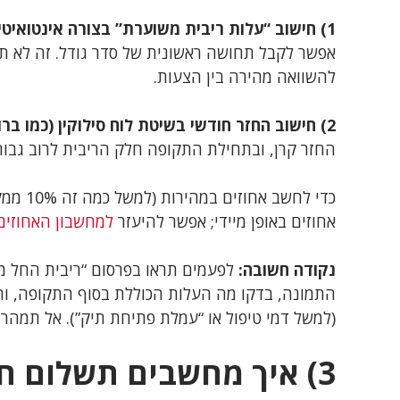
1) חישוב “עלות ריבית משוערת” בצורה אינטואיטיבית:
אפשר לקבל תחושה ראשונית של סדר גודל. זה לא ת
להשוואה מהירה בין הצעות.
2) חישוב החזר חודשי בשיטת לוח סילוקין (כמו ברוב ההלוואות):
החזר קרן, ובתחילת התקופה חלק הריבית לרוב גבוה 
כדי לחש
אחוזים באופן מיידי; אפשר להיעזר
למחשבון האחוזים
נקודה חשובה:
לפעמים תראו בפרסום “ריבית החל מ…”
התמונה, בדקו מה העלות הכוללת בסוף התקופה, והא
(למשל דמי טיפול או “עמלת פתיחת תיק”). אל תמהר
3) איך מחשבים תשלום ח